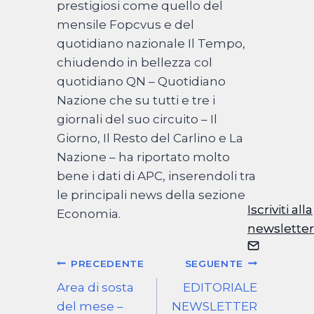
prestigiosi come quello del
mensile Fopcvus e del
quotidiano nazionale Il Tempo,
chiudendo in bellezza col
quotidiano QN – Quotidiano
Nazione che su tutti e tre i
giornali del suo circuito – Il
Giorno, Il Resto del Carlino e La
Nazione – ha riportato molto
bene i dati di APC, inserendoli tra
le principali news della sezione
Iscriviti alla
Iscriviti alla
Economia.
newsletter
newsletter
Navigazione
PRECEDENTE
SEGUENTE
articoli
Area di sosta
EDITORIALE
del mese –
NEWSLETTER